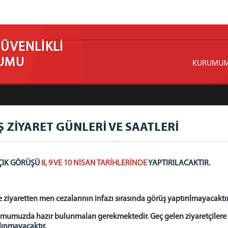
GÜVENLİKLİ
RUMU
KURUMU
ZİYARET GÜNLERİ VE SAATLERİ
ÇIK GÖRÜŞÜ
8, 9 VE 10 NİSAN TARİHLERİNDE
YAPTIRILACAKTIR.
 ziyaretten men cezalarının infazı sırasında görüş yaptırılmayacaktır
umuzda hazır bulunmaları gerekmektedir. Geç gelen ziyaretçilere oda
alınmayacaktır.