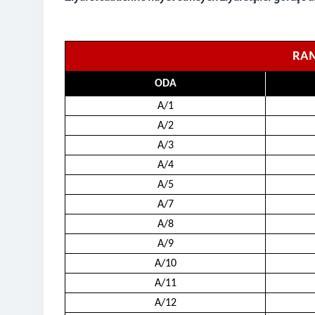
RAM
ODA
A/1
A/2
A/3
A/4
A/5
A/7
A/8
A/9
A/10
A/11
A/12