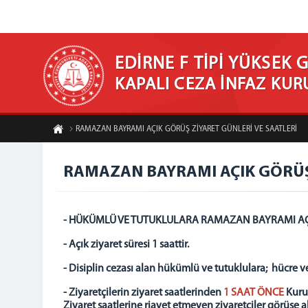
EDİRNE F TİPİ YÜKSEK 
KAPALI CEZA İNFAZ KU
RAMAZAN BAYRAMI AÇIK GÖRÜŞ ZİYARET GÜNLERİ VE SAATLERİ
RAMAZAN BAYRAMI AÇIK GÖRÜŞ 
- HÜKÜMLÜ VE TUTUKLULARA RAMAZAN BAYRAMI A
- Açık ziyaret süresi 1 saattir.
- Disiplin cezası alan hükümlü ve tutuklulara; hücre ve
- Ziyaretçilerin ziyaret saatlerinden
1 SAAT ÖNCE
Kurum
Ziyaret saatlerine riayet etmeyen ziyaretçiler görüşe 