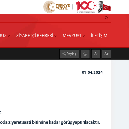
MUZ
ZİYARETÇİ REHBERİ
MEVZUAT
İLETİŞİM
A-
A+
Paylaş
01.04.2024
.
 ziyaret saati bitimine kadar görüş yaptırılacaktır.