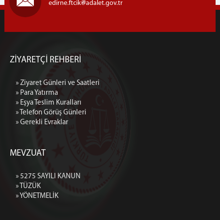
edirne.ftcik
adalet.gov.tr
ZİYARETÇİ REHBERİ
» Ziyaret Günleri ve Saatleri
» Para Yatırma
» Eşya Teslim Kuralları
» Telefon Görüş Günleri
» Gerekli Evraklar
MEVZUAT
» 5275 SAYILI KANUN
» TÜZÜK
» YÖNETMELİK