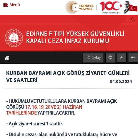
Menü
EDİRNE F TİPİ YÜKSEK GÜVENLİKLİ KAPALI
EDİRNE F TİPİ YÜKSEK GÜVENLİKLİ
KAPALI CEZA İNFAZ KURUMU
CEZA İNFAZ KURUMU
A-
A+
Paylaş
KURUMUMUZ
Kurum Hakkında
KURBAN BAYRAMI AÇIK GÖRÜŞ ZİYARET GÜNLERİ
Birimlerimiz
VE SAATLERİ
04.06.2024
Psiko Sosyal Servis
Sağlık Servisi
- HÜKÜMLÜ VE TUTUKLULARA KURBAN BAYRAMI AÇIK
Eğitim Birimi
GÖRÜŞÜ
17, 18, 19, 20 VE 21 HAZİRAN
Sosyal Faaliyetler
TARİHLERİNDE
YAPTIRILACAKTIR.
ZİYARETÇİ REHBERİ
- Açık ziyaret süresi 1 saattir.
Ziyaret Günleri ve Saatleri
- Disiplin cezası alan hükümlü ve tutuklulara; hücre ve