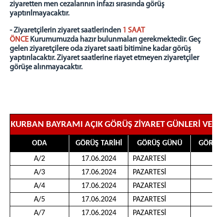
ziyaretten men cezalarının infazı sırasında görüş
Telefonla Görüşme
yaptırılmayacaktır.
Telefon Görüş Günleri
- Ziyaretçilerin ziyaret saatlerinden
1 SAAT
Gerekli Evraklar
ÖNCE
Kurumumuzda hazır bulunmaları gerekmektedir. Geç
Para Yatırma
gelen ziyaretçilere oda ziyaret saati bitimine kadar görüş
yaptırılacaktır. Ziyaret saatlerine riayet etmeyen ziyaretçiler
Eşya Teslim Kuralları
görüşe alınmayacaktır.
Sıkça Sorulan Sorular
MEVZUAT
5275 SAYILI KANUN
TÜZÜK
KURBAN BAYRAMI AÇIK GÖRÜŞ ZİYARET GÜNLERİ VE 
YÖNETMELİK
ODA
GÖRÜŞ TARİHİ
GÖRÜŞ GÜNÜ
GÖRÜ
İLETİŞİM
A/2
17.06.2024
PAZARTESİ
0
A/3
17.06.2024
PAZARTESİ
0
A/4
17.06.2024
PAZARTESİ
1
A/5
17.06.2024
PAZARTESİ
1
A/7
17.06.2024
PAZARTESİ
1