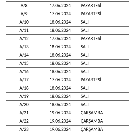
A/8
17.06.2024
PAZARTESİ
1
A/9
17.06.2024
PAZARTESİ
1
A/10
18.06.2024
SALI
1
A/11
18.06.2024
SALI
0
A/12
17.06.2024
PAZARTESİ
1
A/13
18.06.2024
SALI
1
A/14
18.06.2024
SALI
1
A/15
18.06.2024
SALI
1
A/16
18.06.2024
SALI
1
A/17
17.06.2024
PAZARTESİ
1
A/18
18.06.2024
SALI
1
A/19
18.06.2024
SALI
0
A/20
18.06.2024
SALI
1
A/21
19.06.2024
ÇARŞAMBA
0
A/22
19.06.2024
ÇARŞAMBA
1
A/23
19.06.2024
ÇARŞAMBA
1