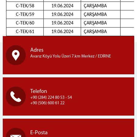
C-TEK/58
19.06.2024
ÇARŞAMBA
0
C-TEK/59
19.06.2024
ÇARŞAMBA
0
C-TEK/60
19.06.2024
ÇARŞAMBA
0
C-TEK/61
19.06.2024
ÇARŞAMBA
0
Adres
Avarız Köyü Yolu Üzeri 7.km Merkez / EDİRNE
Telefon
+90 (284) 224 80 53 - 54
+90 (506) 600 61 22
E-Posta