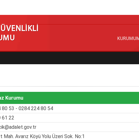
GÜVENLİKLİ
RUMU
KURUMU
faz Kurumu
 80 53 - 0284 224 80 54
 61 22
cik@adalet.gov.tr
t Mah. Avarız Köyü Yolu Üzeri Sok. No:1