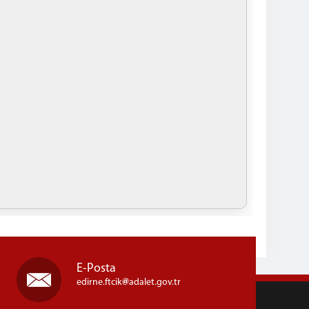
E-Posta
edirne.ftcik
adalet.gov.tr