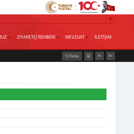
MUZ
ZİYARETÇİ REHBERİ
MEVZUAT
İLETİŞİM
A-
A+
Paylaş