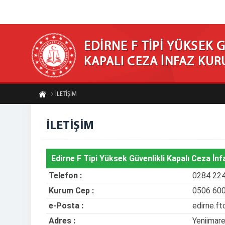
EDİRNE F TİPİ YÜKSEK 
KAPALI CEZA İNFAZ KU
İLETİŞİM
İLETİŞİM
Edirne F Tipi Yüksek Güvenlikli Kapalı Ceza İn
Telefon :
0284 224
Kurum Cep :
0506 600
e-Posta :
edirne.ft
Adres :
Yeniimare