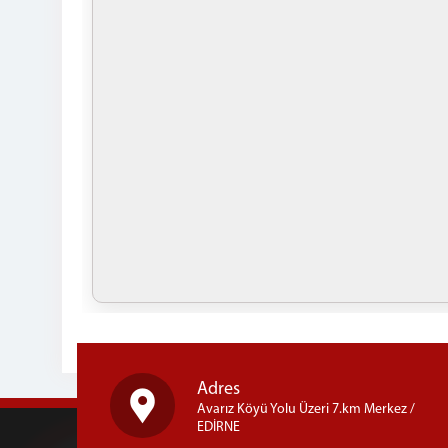
Adres
Avarız Köyü Yolu Üzeri 7.km Merkez /
EDİRNE