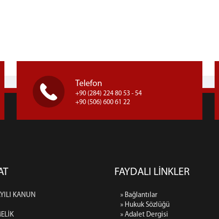
Telefon
+90 (284) 224 80 53 - 54
+90 (506) 600 61 22
AT
FAYDALI LİNKLER
AYILI KANUN
» Bağlantılar
» Hukuk Sözlüğü
ELİK
» Adalet Dergisi