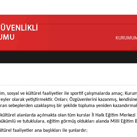
GÜVENLİKLİ
RUMU
KURUMU
, sosyal ve kültürel faaliyetler ile sportif çalışmalarda amaç; Kuru
ireyler olarak yetiştirmektir. Onları; Özgüvenlerini kazanmış, kendisi
ran sebeplerden uzaklaşmış bir şekilde topluma yeniden kazandırmak
ltürel alanlarda açılmakta olan tüm kurslar İl Halk Eğitim Merkezi M
hükümlü ve tutuklulara, eğitim görmüş oldukları alanda Milli Eğitim B
rel faaliyetler ana başlıkları ile şunlardır;