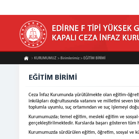
EDİRNE F TİPİ YÜKSEK 
KAPALI CEZA İNFAZ KU
KURUMUMUZ > Birimlerimiz > EĞİTİM BİRİMİ
EĞİTİM BİRİMİ
Ceza İnfaz Kurumunda yürütülmekte olan eğitim-öğretim
inkılâpları doğrultusunda vatanını ve milletini seven b
toplumla uyumlu, suç ortamından ve suç işlemeyi doğu
Kurumumuzda; temel eğitim, mesleki eğitim ve sosyal-kü
gerçekleştirilmektedir. Kurslarda başarı gösteren tüm 
Kurumumuzda sürdürülen eğitim, öğretim, sosyal ve kültü