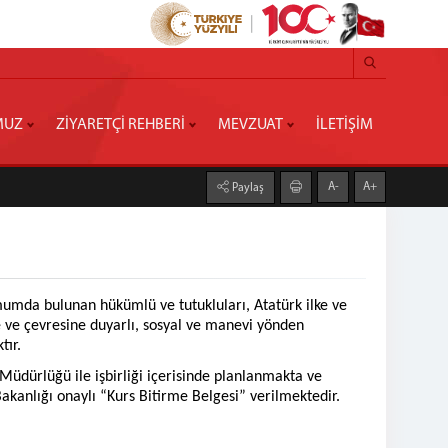
MUZ
ZİYARETÇİ REHBERİ
MEVZUAT
İLETİŞİM
A-
A+
Paylaş
mumda bulunan hükümlü ve tutukluları, Atatürk ilke ve
ne ve çevresine duyarlı, sosyal ve manevi yönden
tır.
üdürlüğü ile işbirliği içerisinde planlanmakta ve
akanlığı onaylı “Kurs Bitirme Belgesi” verilmektedir.