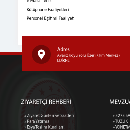
» Masa Tenisi
Kütüphane Faaliyetleri
Personel Eğitimi Faaliyeti
Adres
Avarız Köyü Yolu Üzeri 7.km Merkez /
EDİRNE
ZİYARETÇİ REHBERİ
MEVZU
» Ziyaret Günleri ve Saatleri
» 5275 S
» Para Yatırma
» TÜZÜK
» Eşya Teslim Kuralları
» YÖNETM