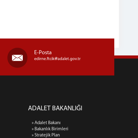
E-Posta
edirne.ftcik
adalet.gov.tr
ADALET BAKANLIĞI
» Adalet Bakanı
» Bakanlık Birimleri
» Stratejik Plan