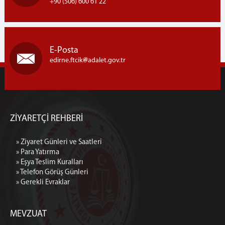
+90 (506) 600 61 22
E-Posta
edirne.ftcik
adalet.gov.tr
ZİYARETÇİ REHBERİ
» Ziyaret Günleri ve Saatleri
» Para Yatırma
» Eşya Teslim Kuralları
» Telefon Görüş Günleri
» Gerekli Evraklar
MEVZUAT