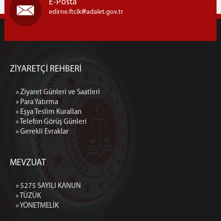
E-Posta
edirne.ftcik
adalet.gov.tr
ZİYARETÇİ REHBERİ
» Ziyaret Günleri ve Saatleri
» Para Yatırma
» Eşya Teslim Kuralları
» Telefon Görüş Günleri
» Gerekli Evraklar
MEVZUAT
» 5275 SAYILI KANUN
» TÜZÜK
» YÖNETMELİK