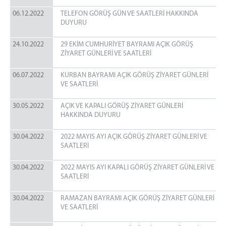
Telefonla Görüşme
06.12.2022
TELEFON GÖRÜŞ GÜN VE SAATLERİ HAKKINDA
Telefon Görüş Günleri
DUYURU
Gerekli Evraklar
24.10.2022
29 EKİM CUMHURİYET BAYRAMI AÇIK GÖRÜŞ
Para Yatırma
ZİYARET GÜNLERİ VE SAATLERİ
Eşya Teslim Kuralları
06.07.2022
KURBAN BAYRAMI AÇIK GÖRÜŞ ZİYARET GÜNLERİ
Sıkça Sorulan Sorular
VE SAATLERİ
MEVZUAT
30.05.2022
AÇIK VE KAPALI GÖRÜŞ ZİYARET GÜNLERİ
5275 SAYILI KANUN
HAKKINDA DUYURU
TÜZÜK
30.04.2022
YÖNETMELİK
2022 MAYIS AYI AÇIK GÖRÜŞ ZİYARET GÜNLERİ VE
SAATLERİ
İLETİŞİM
30.04.2022
2022 MAYIS AYI KAPALI GÖRÜŞ ZİYARET GÜNLERİ VE
SAATLERİ
30.04.2022
RAMAZAN BAYRAMI AÇIK GÖRÜŞ ZİYARET GÜNLERİ
VE SAATLERİ